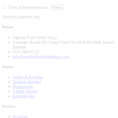
Ürün açıklamasında ara.
Alışveriş sepetiniz boş!
İletişim
Oğuzlar Ford Yedek Parça
Esentepe, Kartal Oto Sanayi Sitesi No:38 D:B3 Blok, Kartal/
İstanbul
0535 960 97 22
info@oguzlarfordyedekparca.com
Bilgiler
Şartlar & Koşullar
Teslimat Bilgileri
Hakkımızda
Gizlilik İlkeleri
Kampanyalar
Hesabım
Hesabım