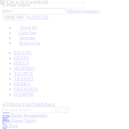
TÜM KATEGORİLER
E-Posta Adresi
Şifre
Şifremi Unuttum ?
KAYIT OL
Kayıt Ol
Giriş Yap
Sepetim
Kasaya Git
ESCORT
FİESTA
FOCUS
MONDEO
TAUNUS
TRANSİT
SİERRA
GRANADA
SCORPİO
ARA
Banka Hesaplarımız
Kargo Takibi
Blog