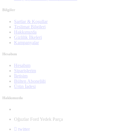
Bilgiler
Şartlar & Koşullar
Teslimat Bilgileri
Hakkımızda
Gizlilik İlkeleri
Kampanyalar
Hesabım
Hesabım
Siparişlerim
İletişim
Bülten Aboneliği
Ürün İadesi
Hakkımızda
Oğuzlar Ford Yedek Parça
twitter