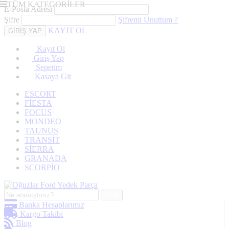
TÜM KATEGORİLER
E-Posta Adresi
Şifre
Şifremi Unuttum ?
KAYIT OL
Kayıt Ol
Giriş Yap
Sepetim
Kasaya Git
ESCORT
FİESTA
FOCUS
MONDEO
TAUNUS
TRANSİT
SİERRA
GRANADA
SCORPİO
ARA
Banka Hesaplarımız
Kargo Takibi
Blog