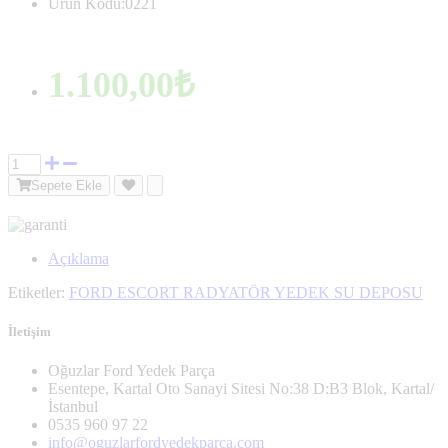
Ürün Kodu:0221
1.100,00₺
Sepete Ekle
Açıklama
Etiketler:
FORD ESCORT RADYATÖR YEDEK SU DEPOSU
İletişim
Oğuzlar Ford Yedek Parça
Esentepe, Kartal Oto Sanayi Sitesi No:38 D:B3 Blok, Kartal/
İstanbul
0535 960 97 22
info@oguzlarfordyedekparca.com