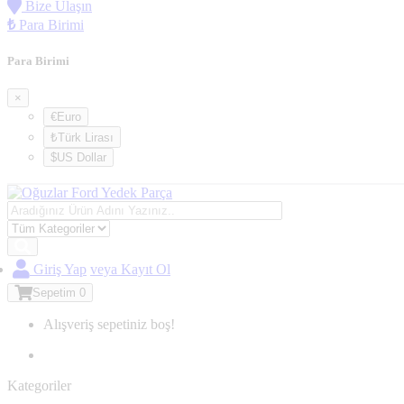
Bize Ulaşın
₺
Para Birimi
Para Birimi
×
€Euro
₺Türk Lirası
$US Dollar
Giriş Yap
veya Kayıt Ol
Sepetim
0
Alışveriş sepetiniz boş!
Kategoriler