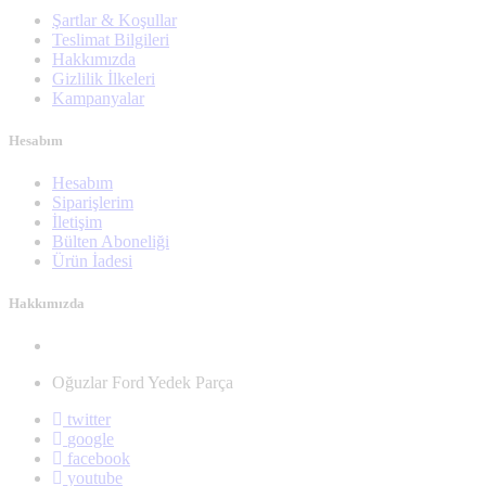
Şartlar & Koşullar
Teslimat Bilgileri
Hakkımızda
Gizlilik İlkeleri
Kampanyalar
Hesabım
Hesabım
Siparişlerim
İletişim
Bülten Aboneliği
Ürün İadesi
Hakkımızda
Oğuzlar Ford Yedek Parça
twitter
google
facebook
youtube