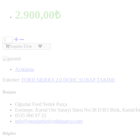
2.900,00₺
Sepete Ekle
Açıklama
Etiketler:
FORD SİERRA 2.0 DOHC SUBAP TAKIMI
İletişim
Oğuzlar Ford Yedek Parça
Esentepe, Kartal Oto Sanayi Sitesi No:38 D:B3 Blok, Kartal/İs
0535 960 97 22
info@oguzlarfordyedekparca.com
Bilgiler