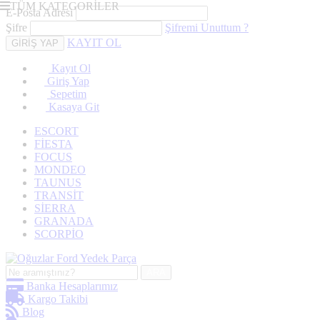
TÜM KATEGORİLER
E-Posta Adresi
Şifre
Şifremi Unuttum ?
KAYIT OL
Kayıt Ol
Giriş Yap
Sepetim
Kasaya Git
ESCORT
FİESTA
FOCUS
MONDEO
TAUNUS
TRANSİT
SİERRA
GRANADA
SCORPİO
ARA
Banka Hesaplarımız
Kargo Takibi
Blog