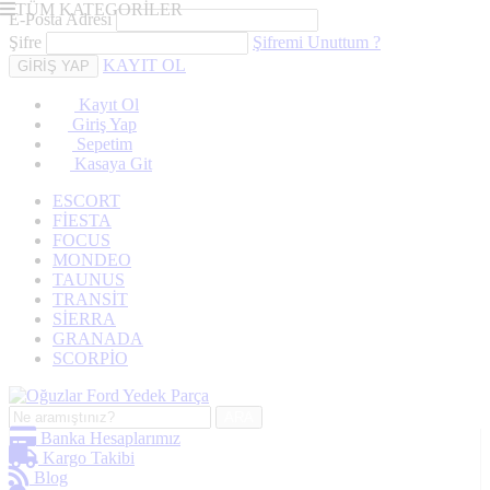
TÜM KATEGORİLER
E-Posta Adresi
Şifre
Şifremi Unuttum ?
KAYIT OL
Kayıt Ol
Giriş Yap
Sepetim
Kasaya Git
ESCORT
FİESTA
FOCUS
MONDEO
TAUNUS
TRANSİT
SİERRA
GRANADA
SCORPİO
ARA
Banka Hesaplarımız
Kargo Takibi
Blog