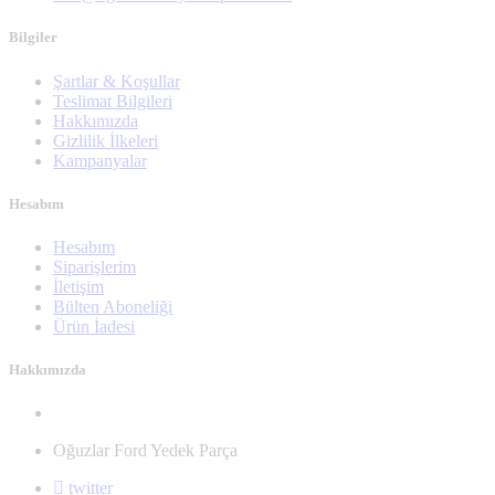
Bilgiler
Şartlar & Koşullar
Teslimat Bilgileri
Hakkımızda
Gizlilik İlkeleri
Kampanyalar
Hesabım
Hesabım
Siparişlerim
İletişim
Bülten Aboneliği
Ürün İadesi
Hakkımızda
Oğuzlar Ford Yedek Parça
twitter