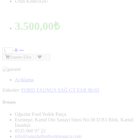
Ürün Kodu:0247
3.500,00₺
Sepete Ekle
Açıklama
Etiketler:
FORD TAUNUS SAĞ GT FAR 90-93
İletişim
Oğuzlar Ford Yedek Parça
Esentepe, Kartal Oto Sanayi Sitesi No:38 D:B3 Blok, Kartal/
İstanbul
0535 960 97 22
info@oguzlarfordyedekparca.com