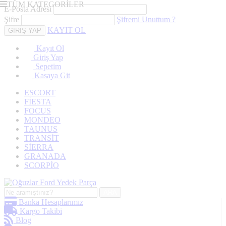
TÜM KATEGORİLER
E-Posta Adresi
Şifre
Şifremi Unuttum ?
KAYIT OL
Kayıt Ol
Giriş Yap
Sepetim
Kasaya Git
ESCORT
FİESTA
FOCUS
MONDEO
TAUNUS
TRANSİT
SİERRA
GRANADA
SCORPİO
ARA
Banka Hesaplarımız
Kargo Takibi
Blog