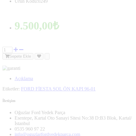
Ürün Kodu:0249
9.500,00₺
Sepete Ekle
Açıklama
Etiketler:
FORD FİESTA SOL ÖN KAPI 96-01
İletişim
Oğuzlar Ford Yedek Parça
Esentepe, Kartal Oto Sanayi Sitesi No:38 D:B3 Blok, Kartal/
İstanbul
0535 960 97 22
info@oguzlarfordyedekparca.com