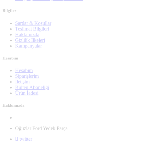
Bilgiler
Şartlar & Koşullar
Teslimat Bilgileri
Hakkımızda
Gizlilik İlkeleri
Kampanyalar
Hesabım
Hesabım
Siparişlerim
İletişim
Bülten Aboneliği
Ürün İadesi
Hakkımızda
Oğuzlar Ford Yedek Parça
twitter