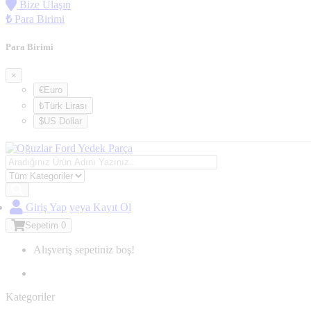
Bize Ulaşın
₺
Para Birimi
Para Birimi
×
€Euro
₺Türk Lirası
$US Dollar
Giriş Yap
veya Kayıt Ol
Sepetim
0
Alışveriş sepetiniz boş!
Kategoriler