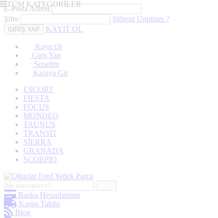
TÜM KATEGORİLER
E-Posta Adresi
Şifre
Şifremi Unuttum ?
KAYIT OL
Kayıt Ol
Giriş Yap
Sepetim
Kasaya Git
ESCORT
FİESTA
FOCUS
MONDEO
TAUNUS
TRANSİT
SİERRA
GRANADA
SCORPİO
ARA
Banka Hesaplarımız
Kargo Takibi
Blog