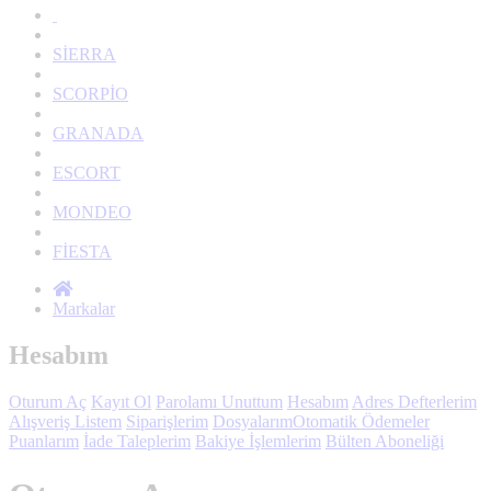
SİERRA
SCORPİO
GRANADA
ESCORT
MONDEO
FİESTA
Markalar
Hesabım
Oturum Aç
Kayıt Ol
Parolamı Unuttum
Hesabım
Adres Defterlerim
Alışveriş Listem
Siparişlerim
Dosyalarım
Otomatik Ödemeler
Puanlarım
İade Taleplerim
Bakiye İşlemlerim
Bülten Aboneliği