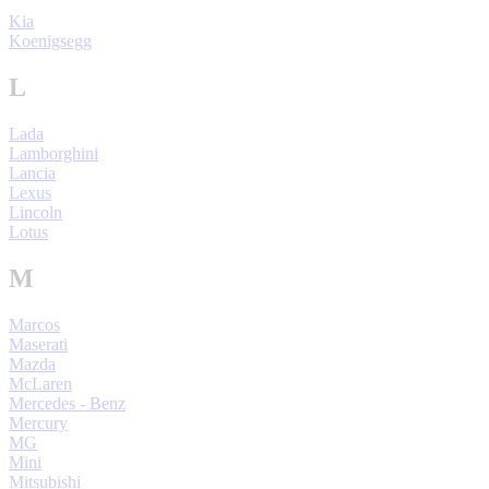
Kia
Koenigsegg
L
Lada
Lamborghini
Lancia
Lexus
Lincoln
Lotus
M
Marcos
Maserati
Mazda
McLaren
Mercedes - Benz
Mercury
MG
Mini
Mitsubishi