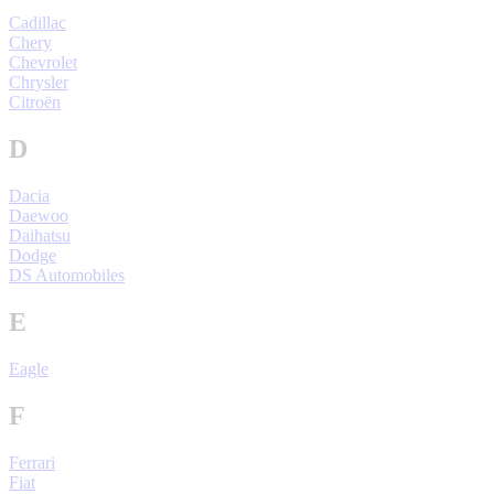
Cadillac
Chery
Chevrolet
Chrysler
Citroën
D
Dacia
Daewoo
Daihatsu
Dodge
DS Automobiles
E
Eagle
F
Ferrari
Fiat