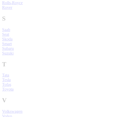
Rolls-Royce
Rover
S
Saab
Seat
Skoda
Smart
Subaru
Suzuki
T
Tata
Tesla
Tofaş
Toyota
V
Volkswagen
Volvo