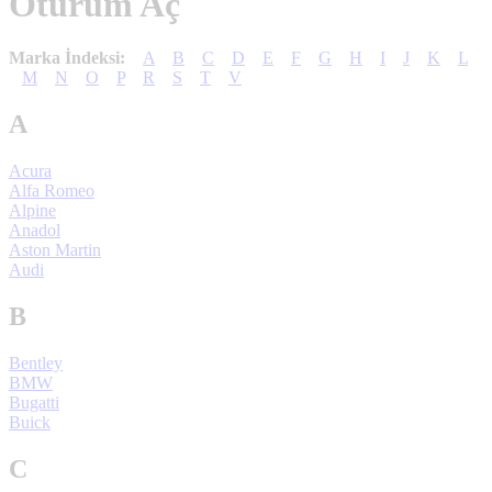
Oturum Aç
Marka İndeksi:
A
B
C
D
E
F
G
H
I
J
K
L
M
N
O
P
R
S
T
V
A
Acura
Alfa Romeo
Alpine
Anadol
Aston Martin
Audi
B
Bentley
BMW
Bugatti
Buick
C