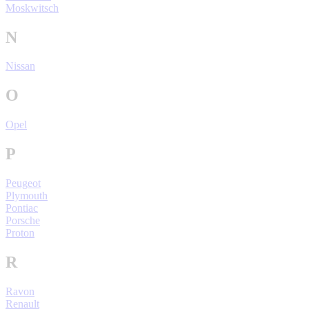
Moskwitsch
N
Nissan
O
Opel
P
Peugeot
Plymouth
Pontiac
Porsche
Proton
R
Ravon
Renault