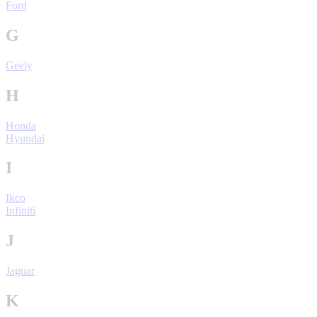
Ford
G
Geely
H
Honda
Hyundai
I
Ikco
Infiniti
J
Jaguar
K