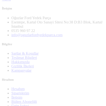
İletişim
Oğuzlar Ford Yedek Parça
Esentepe, Kartal Oto Sanayi Sitesi No:38 D:B3 Blok, Kartal/
İstanbul
0535 960 97 22
info@oguzlarfordyedekparca.com
Bilgiler
Şartlar & Koşullar
Teslimat Bilgileri
Hakkımızda
Gizlilik İlkeleri
Kampanyalar
Hesabım
Hesabım
Siparişlerim
İletişim
Bülten Aboneliği
Ürün İadesi