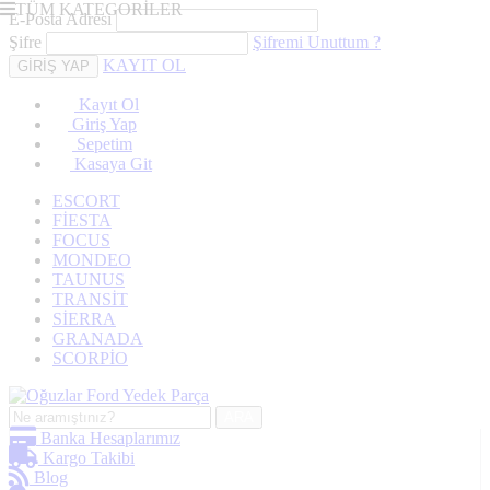
TÜM KATEGORİLER
E-Posta Adresi
Şifre
Şifremi Unuttum ?
KAYIT OL
Kayıt Ol
Giriş Yap
Sepetim
Kasaya Git
ESCORT
FİESTA
FOCUS
MONDEO
TAUNUS
TRANSİT
SİERRA
GRANADA
SCORPİO
ARA
Banka Hesaplarımız
Kargo Takibi
Blog