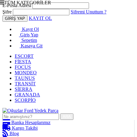
TÜM KATEGORİLER
E-Posta Adresi
Şifre
Şifremi Unuttum ?
KAYIT OL
Kayıt Ol
Giriş Yap
Sepetim
Kasaya Git
ESCORT
FİESTA
FOCUS
MONDEO
TAUNUS
TRANSİT
SİERRA
GRANADA
SCORPİO
ARA
Banka Hesaplarımız
Kargo Takibi
Blog