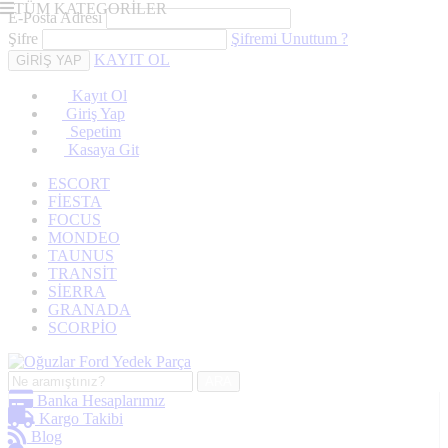
TÜM KATEGORİLER
E-Posta Adresi
Şifre
Şifremi Unuttum ?
KAYIT OL
Kayıt Ol
Giriş Yap
Sepetim
Kasaya Git
ESCORT
FİESTA
FOCUS
MONDEO
TAUNUS
TRANSİT
SİERRA
GRANADA
SCORPİO
ARA
Banka Hesaplarımız
Kargo Takibi
Blog