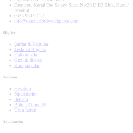
Esentepe, Kartal Oto Sanayi Sitesi No:38 D:B3 Blok, Kartal/
İstanbul
0535 960 97 22
info@oguzlarfordyedekparca.com
Bilgiler
Şartlar & Koşullar
Teslimat Bilgileri
Hakkımızda
Gizlilik İlkeleri
Kampanyalar
Hesabım
Hesabım
Siparişlerim
İletişim
Bülten Aboneliği
Ürün İadesi
Hakkımızda