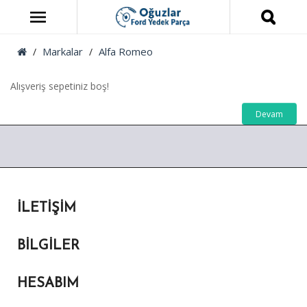
Markalar
Alfa Romeo
Alışveriş sepetiniz boş!
Devam
İLETIŞIM
BILGILER
HESABIM