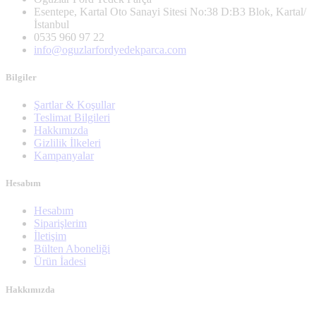
Esentepe, Kartal Oto Sanayi Sitesi No:38 D:B3 Blok, Kartal/
İstanbul
0535 960 97 22
info@oguzlarfordyedekparca.com
Bilgiler
Şartlar & Koşullar
Teslimat Bilgileri
Hakkımızda
Gizlilik İlkeleri
Kampanyalar
Hesabım
Hesabım
Siparişlerim
İletişim
Bülten Aboneliği
Ürün İadesi
Hakkımızda