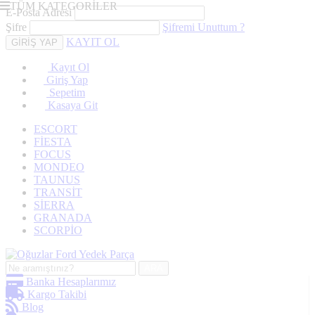
TÜM KATEGORİLER
E-Posta Adresi
Şifre
Şifremi Unuttum ?
KAYIT OL
Kayıt Ol
Giriş Yap
Sepetim
Kasaya Git
ESCORT
FİESTA
FOCUS
MONDEO
TAUNUS
TRANSİT
SİERRA
GRANADA
SCORPİO
ARA
Banka Hesaplarımız
Kargo Takibi
Blog