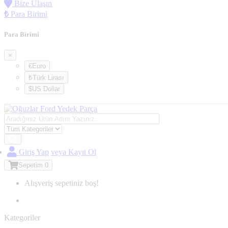
Bize Ulaşın
₺
Para Birimi
Para Birimi
×
€Euro
₺Türk Lirası
$US Dollar
Giriş Yap
veya Kayıt Ol
Sepetim
0
Alışveriş sepetiniz boş!
Kategoriler