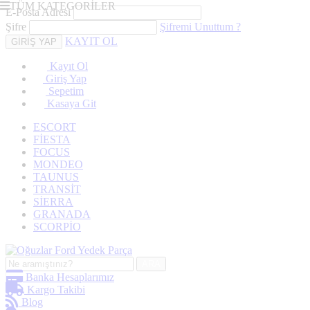
TÜM KATEGORİLER
E-Posta Adresi
Şifre
Şifremi Unuttum ?
KAYIT OL
Kayıt Ol
Giriş Yap
Sepetim
Kasaya Git
ESCORT
FİESTA
FOCUS
MONDEO
TAUNUS
TRANSİT
SİERRA
GRANADA
SCORPİO
ARA
Banka Hesaplarımız
Kargo Takibi
Blog