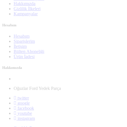
Hakkımızda
Gizlilik İlkeleri
Kampanyalar
Hesabım
Hesabım
Siparişlerim
İletişim
Bülten Aboneliği
Ürün İadesi
Hakkımızda
Oğuzlar Ford Yedek Parça
twitter
google
facebook
youtube
instagram