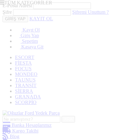
TÜM KATEGORİLER
E-Posta Adresi
Şifre
Şifremi Unuttum ?
KAYIT OL
Kayıt Ol
Giriş Yap
Sepetim
Kasaya Git
ESCORT
FİESTA
FOCUS
MONDEO
TAUNUS
TRANSİT
SİERRA
GRANADA
SCORPİO
ARA
Banka Hesaplarımız
Kargo Takibi
Blog