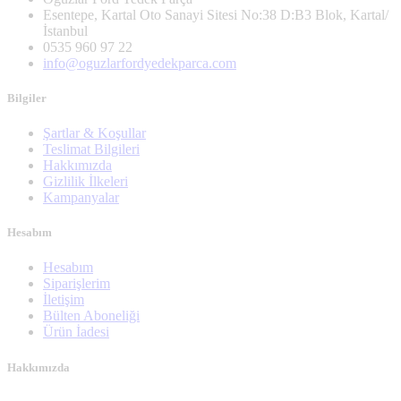
Esentepe, Kartal Oto Sanayi Sitesi No:38 D:B3 Blok, Kartal/
İstanbul
0535 960 97 22
info@oguzlarfordyedekparca.com
Bilgiler
Şartlar & Koşullar
Teslimat Bilgileri
Hakkımızda
Gizlilik İlkeleri
Kampanyalar
Hesabım
Hesabım
Siparişlerim
İletişim
Bülten Aboneliği
Ürün İadesi
Hakkımızda