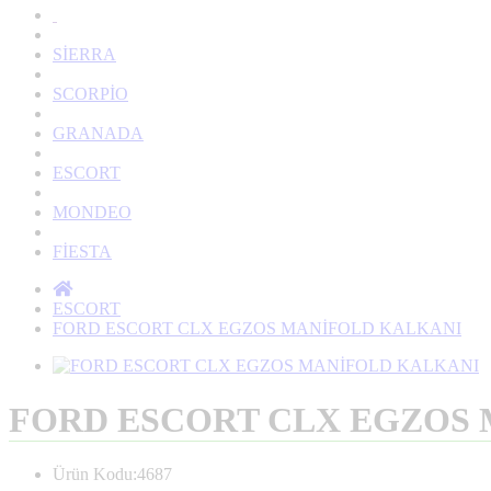
SİERRA
SCORPİO
GRANADA
ESCORT
MONDEO
FİESTA
ESCORT
FORD ESCORT CLX EGZOS MANİFOLD KALKANI
FORD ESCORT CLX EGZOS
Ürün Kodu:4687