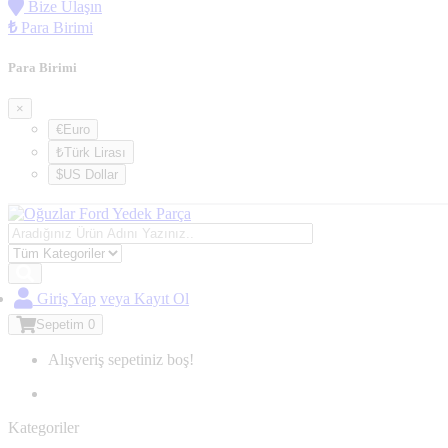
Bize Ulaşın
₺
Para Birimi
Para Birimi
×
€Euro
₺Türk Lirası
$US Dollar
Giriş Yap
veya Kayıt Ol
Sepetim
0
Alışveriş sepetiniz boş!
Kategoriler