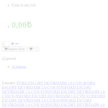
Ürün Kodu:545
0,00₺
Sepete Ekle
Açıklama
Etiketler:
FORD ESCORT DEVİRDAİM 1.6 CVH 9FORD
ESCORT DEVİRDAİM 1.6 CVH 91/95FORD ESCORT
DEVİRDAİM 1.6 CVH 91/95FORD ESCORT DEVİRDAİM 1.6
CVH 91/95FORD ESCORT DEVİRDAİM 1.6 CVH 91/95FORD
ESCORT DEVİRDAİM 1.6 CVH 91/95FORD ESCORT
DEVİRDAİM 1.6 CVH 91/95FORD ESCORT DEVİRDAİM 1.6