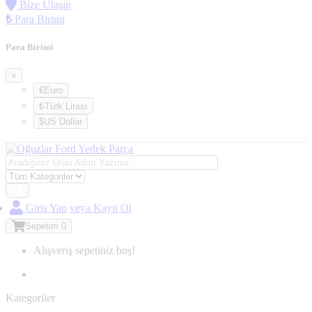
Bize Ulaşın
₺
Para Birimi
Para Birimi
×
€Euro
₺Türk Lirası
$US Dollar
Giriş Yap
veya Kayıt Ol
Sepetim
0
Alışveriş sepetiniz boş!
Kategoriler