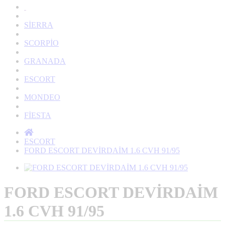
SİERRA
SCORPİO
GRANADA
ESCORT
MONDEO
FİESTA
ESCORT
FORD ESCORT DEVİRDAİM 1.6 CVH 91/95
FORD ESCORT DEVİRDAİM
1.6 CVH 91/95