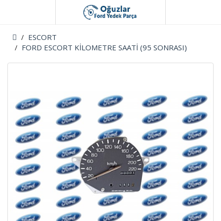
ESCORT
FORD ESCORT KİLOMETRE SAATİ (95 SONRASI)