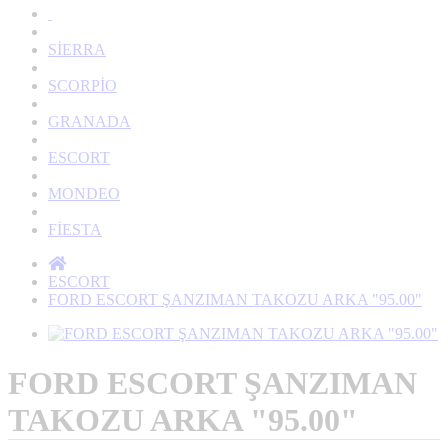
SİERRA
SCORPİO
GRANADA
ESCORT
MONDEO
FİESTA
ESCORT
FORD ESCORT ŞANZIMAN TAKOZU ARKA "95.00"
FORD ESCORT ŞANZIMAN
TAKOZU ARKA "95.00"