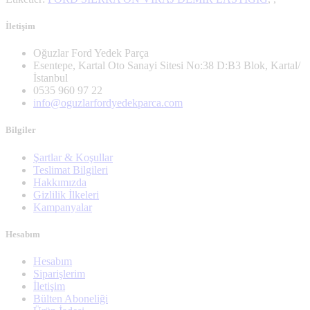
İletişim
Oğuzlar Ford Yedek Parça
Esentepe, Kartal Oto Sanayi Sitesi No:38 D:B3 Blok, Kartal/
İstanbul
0535 960 97 22
info@oguzlarfordyedekparca.com
Bilgiler
Şartlar & Koşullar
Teslimat Bilgileri
Hakkımızda
Gizlilik İlkeleri
Kampanyalar
Hesabım
Hesabım
Siparişlerim
İletişim
Bülten Aboneliği