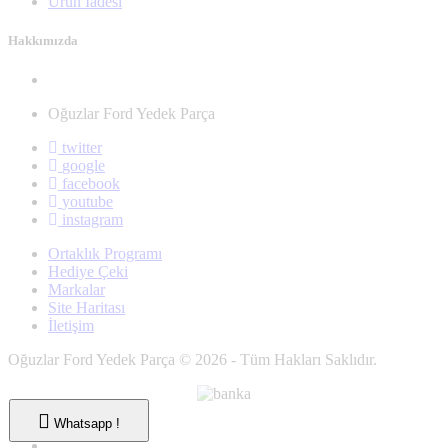
Ürün İadesi
Hakkımızda
Oğuzlar Ford Yedek Parça
twitter
google
facebook
youtube
instagram
Ortaklık Programı
Hediye Çeki
Markalar
Site Haritası
İletişim
Oğuzlar Ford Yedek Parça © 2026 - Tüm Hakları Saklıdır.
Whatsapp !