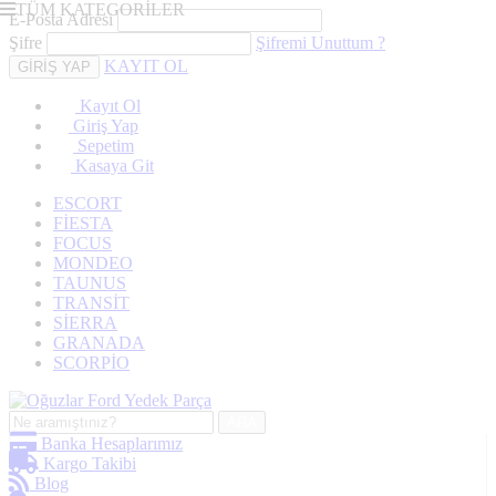
TÜM KATEGORİLER
E-Posta Adresi
Şifre
Şifremi Unuttum ?
KAYIT OL
Kayıt Ol
Giriş Yap
Sepetim
Kasaya Git
ESCORT
FİESTA
FOCUS
MONDEO
TAUNUS
TRANSİT
SİERRA
GRANADA
SCORPİO
ARA
Banka Hesaplarımız
Kargo Takibi
Blog