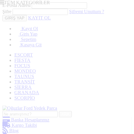
TÜM KATEGORİLER
E-Posta Adresi
Şifre
Şifremi Unuttum ?
KAYIT OL
Kayıt Ol
Giriş Yap
Sepetim
Kasaya Git
ESCORT
FİESTA
FOCUS
MONDEO
TAUNUS
TRANSİT
SİERRA
GRANADA
SCORPİO
ARA
Banka Hesaplarımız
Kargo Takibi
Blog