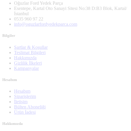
Oğuzlar Ford Yedek Parça
Esentepe, Kartal Oto Sanayi Sitesi No:38 D:B3 Blok, Kartal/
İstanbul
0535 960 97 22
info@oguzlarfordyedekparca.com
Bilgiler
Şartlar & Koşullar
Teslimat Bilgileri
Hakkımızda
Gizlilik İlkeleri
Kampanyalar
Hesabım
Hesabım
Siparişlerim
İletişim
Bülten Aboneliği
Ürün İadesi
Hakkımızda