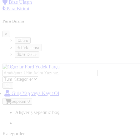
Bize Ulaşın
₺
Para Birimi
Para Birimi
×
€Euro
₺Türk Lirası
$US Dollar
Giriş Yap
veya Kayıt Ol
Sepetim
0
Alışveriş sepetiniz boş!
Kategoriler