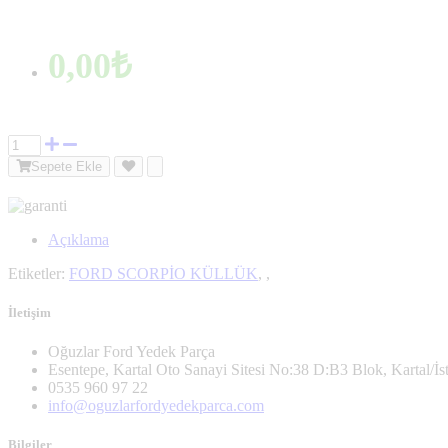
0,00₺
Sepete Ekle
Açıklama
Etiketler:
FORD SCORPİO KÜLLÜK
,
,
İletişim
Oğuzlar Ford Yedek Parça
Esentepe, Kartal Oto Sanayi Sitesi No:38 D:B3 Blok, Kartal/İs
0535 960 97 22
info@oguzlarfordyedekparca.com
Bilgiler