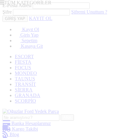
TÜM KATEGORİLER
E-Posta Adresi
Şifre
Şifremi Unuttum ?
KAYIT OL
Kayıt Ol
Giriş Yap
Sepetim
Kasaya Git
ESCORT
FİESTA
FOCUS
MONDEO
TAUNUS
TRANSİT
SİERRA
GRANADA
SCORPİO
ARA
Banka Hesaplarımız
Kargo Takibi
Blog