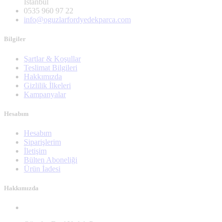
İstanbul
0535 960 97 22
info@oguzlarfordyedekparca.com
Bilgiler
Şartlar & Koşullar
Teslimat Bilgileri
Hakkımızda
Gizlilik İlkeleri
Kampanyalar
Hesabım
Hesabım
Siparişlerim
İletişim
Bülten Aboneliği
Ürün İadesi
Hakkımızda