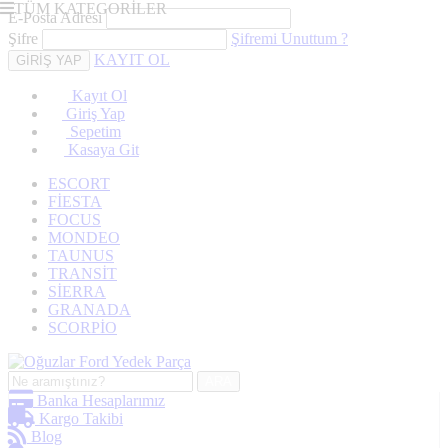
TÜM KATEGORİLER
E-Posta Adresi
Şifre
Şifremi Unuttum ?
KAYIT OL
Kayıt Ol
Giriş Yap
Sepetim
Kasaya Git
ESCORT
FİESTA
FOCUS
MONDEO
TAUNUS
TRANSİT
SİERRA
GRANADA
SCORPİO
ARA
Banka Hesaplarımız
Kargo Takibi
Blog