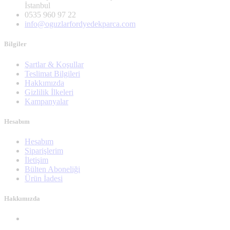
İstanbul
0535 960 97 22
info@oguzlarfordyedekparca.com
Bilgiler
Şartlar & Koşullar
Teslimat Bilgileri
Hakkımızda
Gizlilik İlkeleri
Kampanyalar
Hesabım
Hesabım
Siparişlerim
İletişim
Bülten Aboneliği
Ürün İadesi
Hakkımızda