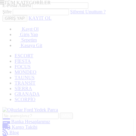
TÜM KATEGORİLER
E-Posta Adresi
Şifre
Şifremi Unuttum ?
KAYIT OL
Kayıt Ol
Giriş Yap
Sepetim
Kasaya Git
ESCORT
FİESTA
FOCUS
MONDEO
TAUNUS
TRANSİT
SİERRA
GRANADA
SCORPİO
ARA
Banka Hesaplarımız
Kargo Takibi
Blog