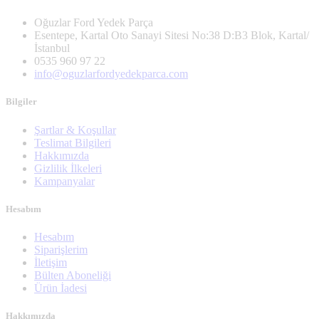
Oğuzlar Ford Yedek Parça
Esentepe, Kartal Oto Sanayi Sitesi No:38 D:B3 Blok, Kartal/
İstanbul
0535 960 97 22
info@oguzlarfordyedekparca.com
Bilgiler
Şartlar & Koşullar
Teslimat Bilgileri
Hakkımızda
Gizlilik İlkeleri
Kampanyalar
Hesabım
Hesabım
Siparişlerim
İletişim
Bülten Aboneliği
Ürün İadesi
Hakkımızda