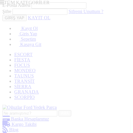
TÜM KATEGORİLER
E-Posta Adresi
Şifre
Şifremi Unuttum ?
KAYIT OL
Kayıt Ol
Giriş Yap
Sepetim
Kasaya Git
ESCORT
FİESTA
FOCUS
MONDEO
TAUNUS
TRANSİT
SİERRA
GRANADA
SCORPİO
ARA
Banka Hesaplarımız
Kargo Takibi
Blog