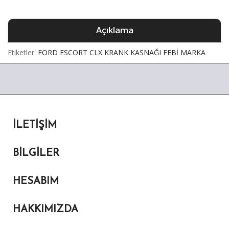
Açıklama
Etiketler:
FORD ESCORT CLX KRANK KASNAĞI FEBİ MARKA
İLETIŞIM
BILGILER
HESABIM
HAKKIMIZDA