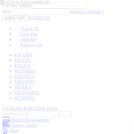
TÜM KATEGORİLER
E-Posta Adresi
Şifre
Şifremi Unuttum ?
KAYIT OL
Kayıt Ol
Giriş Yap
Sepetim
Kasaya Git
ESCORT
FİESTA
FOCUS
MONDEO
TAUNUS
TRANSİT
SİERRA
GRANADA
SCORPİO
ARA
Banka Hesaplarımız
Kargo Takibi
Blog