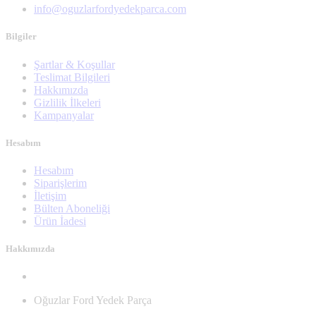
info@oguzlarfordyedekparca.com
Bilgiler
Şartlar & Koşullar
Teslimat Bilgileri
Hakkımızda
Gizlilik İlkeleri
Kampanyalar
Hesabım
Hesabım
Siparişlerim
İletişim
Bülten Aboneliği
Ürün İadesi
Hakkımızda
Oğuzlar Ford Yedek Parça