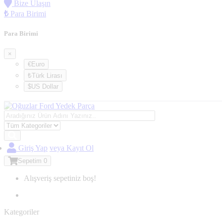
Bize Ulaşın
₺
Para Birimi
Para Birimi
×
€Euro
₺Türk Lirası
$US Dollar
Giriş Yap
veya Kayıt Ol
Sepetim
0
Alışveriş sepetiniz boş!
Kategoriler