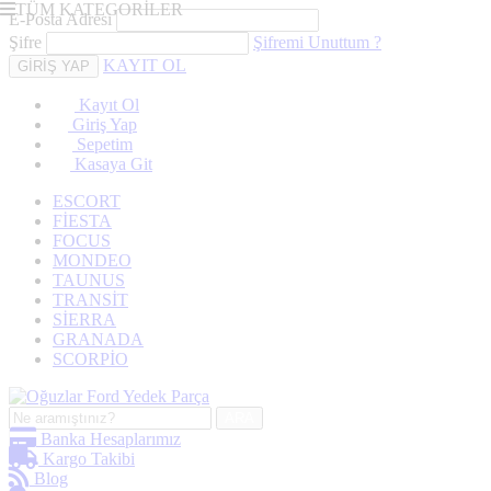
TÜM KATEGORİLER
E-Posta Adresi
Şifre
Şifremi Unuttum ?
KAYIT OL
Kayıt Ol
Giriş Yap
Sepetim
Kasaya Git
ESCORT
FİESTA
FOCUS
MONDEO
TAUNUS
TRANSİT
SİERRA
GRANADA
SCORPİO
ARA
Banka Hesaplarımız
Kargo Takibi
Blog