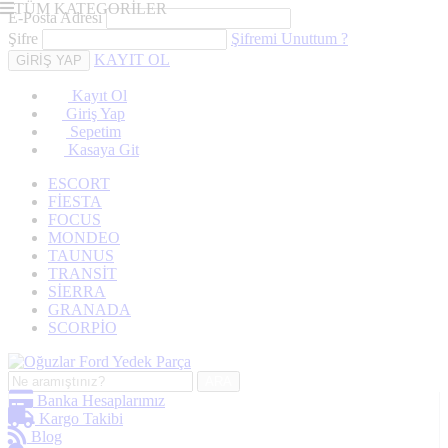
TÜM KATEGORİLER
E-Posta Adresi
Şifre
Şifremi Unuttum ?
KAYIT OL
Kayıt Ol
Giriş Yap
Sepetim
Kasaya Git
ESCORT
FİESTA
FOCUS
MONDEO
TAUNUS
TRANSİT
SİERRA
GRANADA
SCORPİO
ARA
Banka Hesaplarımız
Kargo Takibi
Blog