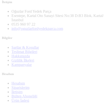
İletişim
Oğuzlar Ford Yedek Parça
Esentepe, Kartal Oto Sanayi Sitesi No:38 D:B3 Blok, Kartal/
İstanbul
0535 960 97 22
info@oguzlarfordyedekparca.com
Bilgiler
Şartlar & Koşullar
Teslimat Bilgileri
Hakkımızda
Gizlilik İlkeleri
Kampanyalar
Hesabım
Hesabım
Siparişlerim
İletişim
Bülten Aboneliği
Ürün İadesi