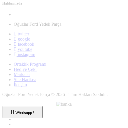
Hakkımızda
Oğuzlar Ford Yedek Parça
twitter
google
facebook
youtube
instagram
Ortaklık Programı
Hediye Çeki
Markalar
Site Haritası
İletişim
Oğuzlar Ford Yedek Parça © 2026 - Tüm Hakları Saklıdır.
Whatsapp !
Whatsapp !