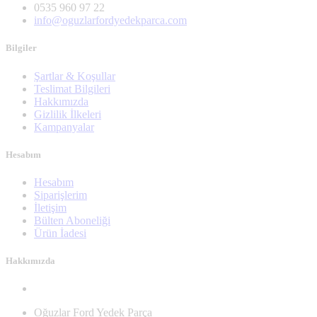
0535 960 97 22
info@oguzlarfordyedekparca.com
Bilgiler
Şartlar & Koşullar
Teslimat Bilgileri
Hakkımızda
Gizlilik İlkeleri
Kampanyalar
Hesabım
Hesabım
Siparişlerim
İletişim
Bülten Aboneliği
Ürün İadesi
Hakkımızda
Oğuzlar Ford Yedek Parça