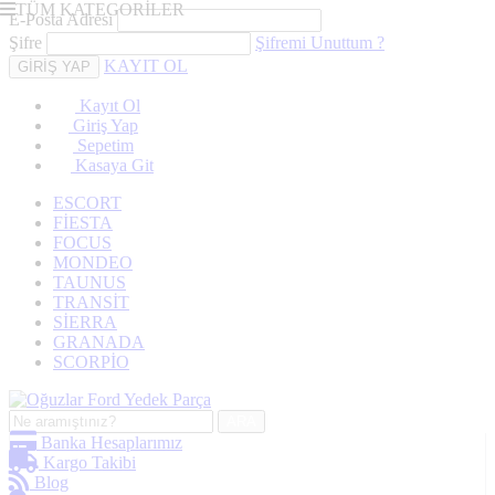
TÜM KATEGORİLER
E-Posta Adresi
Şifre
Şifremi Unuttum ?
KAYIT OL
Kayıt Ol
Giriş Yap
Sepetim
Kasaya Git
ESCORT
FİESTA
FOCUS
MONDEO
TAUNUS
TRANSİT
SİERRA
GRANADA
SCORPİO
ARA
Banka Hesaplarımız
Kargo Takibi
Blog