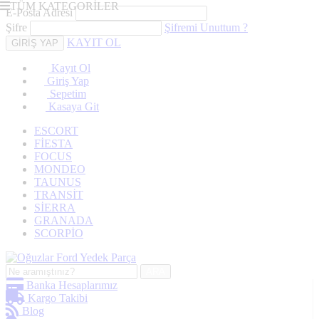
TÜM KATEGORİLER
E-Posta Adresi
Şifre
Şifremi Unuttum ?
KAYIT OL
Kayıt Ol
Giriş Yap
Sepetim
Kasaya Git
ESCORT
FİESTA
FOCUS
MONDEO
TAUNUS
TRANSİT
SİERRA
GRANADA
SCORPİO
ARA
Banka Hesaplarımız
Kargo Takibi
Blog