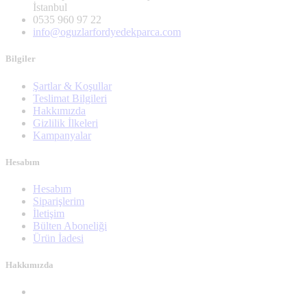
İstanbul
0535 960 97 22
info@oguzlarfordyedekparca.com
Bilgiler
Şartlar & Koşullar
Teslimat Bilgileri
Hakkımızda
Gizlilik İlkeleri
Kampanyalar
Hesabım
Hesabım
Siparişlerim
İletişim
Bülten Aboneliği
Ürün İadesi
Hakkımızda