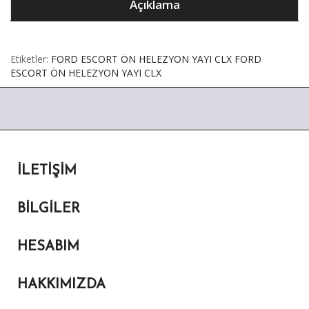
Açıklama
Etiketler:
FORD ESCORT ÖN HELEZYON YAYI CLX FORD
ESCORT ÖN HELEZYON YAYI CLX
İLETIŞIM
BILGILER
HESABIM
HAKKIMIZDA