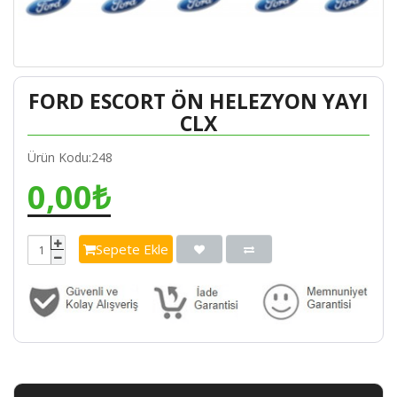
FORD ESCORT ÖN HELEZYON YAYI
CLX
Ürün Kodu:248
0,00₺
Sepete Ekle