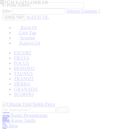
TÜM KATEGORİLER
E-Posta Adresi
Şifre
Şifremi Unuttum ?
KAYIT OL
Kayıt Ol
Giriş Yap
Sepetim
Kasaya Git
ESCORT
FİESTA
FOCUS
MONDEO
TAUNUS
TRANSİT
SİERRA
GRANADA
SCORPİO
ARA
Banka Hesaplarımız
Kargo Takibi
Blog