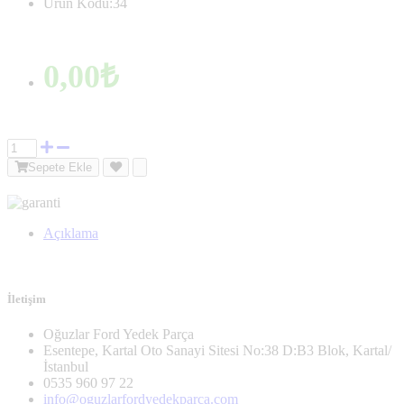
Ürün Kodu:34
0,00₺
Sepete Ekle
Açıklama
İletişim
Oğuzlar Ford Yedek Parça
Esentepe, Kartal Oto Sanayi Sitesi No:38 D:B3 Blok, Kartal/
İstanbul
0535 960 97 22
info@oguzlarfordyedekparca.com