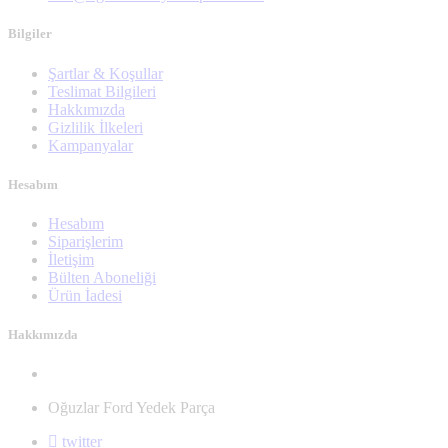
Bilgiler
Şartlar & Koşullar
Teslimat Bilgileri
Hakkımızda
Gizlilik İlkeleri
Kampanyalar
Hesabım
Hesabım
Siparişlerim
İletişim
Bülten Aboneliği
Ürün İadesi
Hakkımızda
Oğuzlar Ford Yedek Parça
twitter