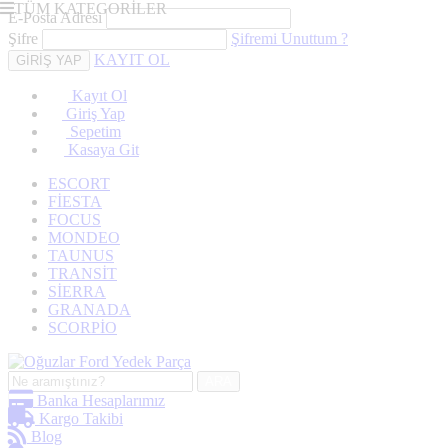
TÜM KATEGORİLER
E-Posta Adresi
Şifre
Şifremi Unuttum ?
KAYIT OL
Kayıt Ol
Giriş Yap
Sepetim
Kasaya Git
ESCORT
FİESTA
FOCUS
MONDEO
TAUNUS
TRANSİT
SİERRA
GRANADA
SCORPİO
ARA
Banka Hesaplarımız
Kargo Takibi
Blog