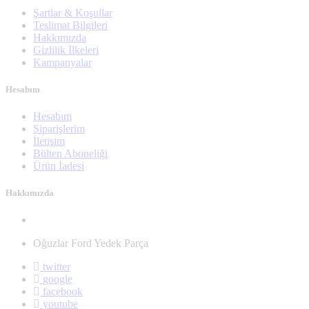
Şartlar & Koşullar
Teslimat Bilgileri
Hakkımızda
Gizlilik İlkeleri
Kampanyalar
Hesabım
Hesabım
Siparişlerim
İletişim
Bülten Aboneliği
Ürün İadesi
Hakkımızda
Oğuzlar Ford Yedek Parça
twitter
google
facebook
youtube