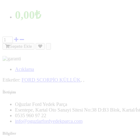
0,00₺
Sepete Ekle
Açıklama
Etiketler:
FORD SCORPİO KÜLLÜK
,
,
İletişim
Oğuzlar Ford Yedek Parça
Esentepe, Kartal Oto Sanayi Sitesi No:38 D:B3 Blok, Kartal/İs
0535 960 97 22
info@oguzlarfordyedekparca.com
Bilgiler