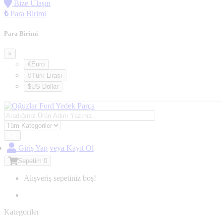
Bize Ulaşın
₺
Para Birimi
Para Birimi
×
€Euro
₺Türk Lirası
$US Dollar
Giriş Yap
veya Kayıt Ol
Sepetim
0
Alışveriş sepetiniz boş!
Kategoriler