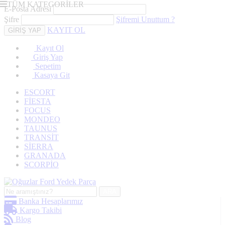
TÜM KATEGORİLER
E-Posta Adresi
Şifre
Şifremi Unuttum ?
KAYIT OL
Kayıt Ol
Giriş Yap
Sepetim
Kasaya Git
ESCORT
FİESTA
FOCUS
MONDEO
TAUNUS
TRANSİT
SİERRA
GRANADA
SCORPİO
ARA
Banka Hesaplarımız
Kargo Takibi
Blog