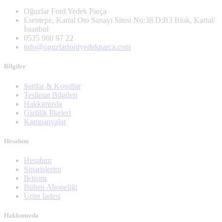
Oğuzlar Ford Yedek Parça
Esentepe, Kartal Oto Sanayi Sitesi No:38 D:B3 Blok, Kartal/
İstanbul
0535 960 97 22
info@oguzlarfordyedekparca.com
Bilgiler
Şartlar & Koşullar
Teslimat Bilgileri
Hakkımızda
Gizlilik İlkeleri
Kampanyalar
Hesabım
Hesabım
Siparişlerim
İletişim
Bülten Aboneliği
Ürün İadesi
Hakkımızda