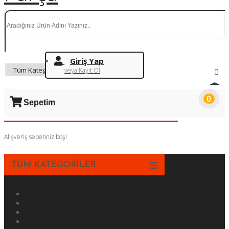
Giriş Yap
veya Kayıt Ol
0
Sepetim
Alışveriş sepetiniz boş!
TÜM KATEGORİLER
KATEGORILER
SİERRA