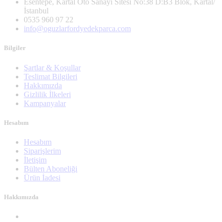
Esentepe, Kartal Oto Sanayi Sitesi No:38 D:B3 Blok, Kartal/
İstanbul
0535 960 97 22
info@oguzlarfordyedekparca.com
Bilgiler
Şartlar & Koşullar
Teslimat Bilgileri
Hakkımızda
Gizlilik İlkeleri
Kampanyalar
Hesabım
Hesabım
Siparişlerim
İletişim
Bülten Aboneliği
Ürün İadesi
Hakkımızda