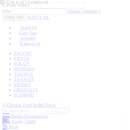
TÜM KATEGORİLER
E-Posta Adresi
Şifre
Şifremi Unuttum ?
KAYIT OL
Kayıt Ol
Giriş Yap
Sepetim
Kasaya Git
ESCORT
FİESTA
FOCUS
MONDEO
TAUNUS
TRANSİT
SİERRA
GRANADA
SCORPİO
ARA
Banka Hesaplarımız
Kargo Takibi
Blog