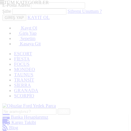
TÜM KATEGORİLER
E-Posta Adresi
Şifre
Şifremi Unuttum ?
KAYIT OL
Kayıt Ol
Giriş Yap
Sepetim
Kasaya Git
ESCORT
FİESTA
FOCUS
MONDEO
TAUNUS
TRANSİT
SİERRA
GRANADA
SCORPİO
ARA
Banka Hesaplarımız
Kargo Takibi
Blog