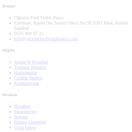
İletişim
Oğuzlar Ford Yedek Parça
Esentepe, Kartal Oto Sanayi Sitesi No:38 D:B3 Blok, Kartal/
İstanbul
0535 960 97 22
info@oguzlarfordyedekparca.com
Bilgiler
Şartlar & Koşullar
Teslimat Bilgileri
Hakkımızda
Gizlilik İlkeleri
Kampanyalar
Hesabım
Hesabım
Siparişlerim
İletişim
Bülten Aboneliği
Ürün İadesi