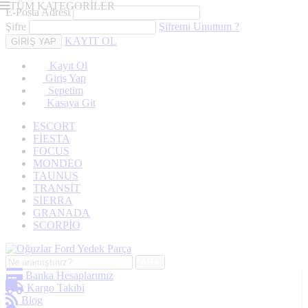
TÜM KATEGORİLER
E-Posta Adresi
Şifre
Şifremi Unuttum ?
KAYIT OL
Kayıt Ol
Giriş Yap
Sepetim
Kasaya Git
ESCORT
FİESTA
FOCUS
MONDEO
TAUNUS
TRANSİT
SİERRA
GRANADA
SCORPİO
ARA
Banka Hesaplarımız
Kargo Takibi
Blog