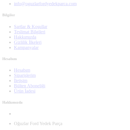
info@oguzlarfordyedekparca.com
Bilgiler
Şartlar & Koşullar
Teslimat Bilgileri
Hakkımızda
Gizlilik İlkeleri
Kampanyalar
Hesabım
Hesabım
Siparişlerim
İletişim
Bülten Aboneliği
Ürün İadesi
Hakkımızda
Oğuzlar Ford Yedek Parça