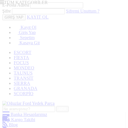
TÜM KATEGORİLER
E-Posta Adresi
Şifre
Şifremi Unuttum ?
KAYIT OL
Kayıt Ol
Giriş Yap
Sepetim
Kasaya Git
ESCORT
FİESTA
FOCUS
MONDEO
TAUNUS
TRANSİT
SİERRA
GRANADA
SCORPİO
ARA
Banka Hesaplarımız
Kargo Takibi
Blog